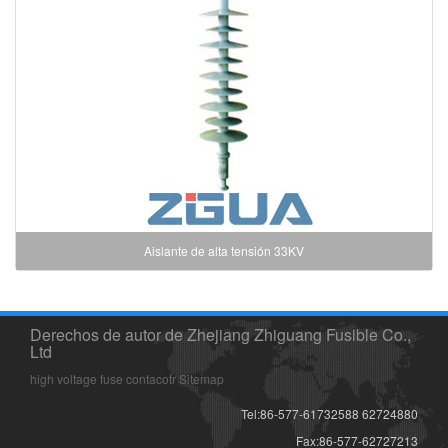
Aislante de alta tensión 33KV
Derechos de autor de Zhejiang Zhiguang Fusible Co.,
Ltd
high voltage fuse
contacotr
Sitemap
Tel:86-577-61732588 62724880
Fax:86-577-62727213