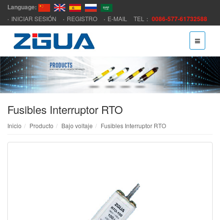
Language:
INICIAR SESIÓN
REGISTRO
E-MAIL
TEL：
0086-577-61732588
Fusibles Interruptor RTO
Inicio
Producto
Bajo voltaje
Fusibles Interruptor RTO