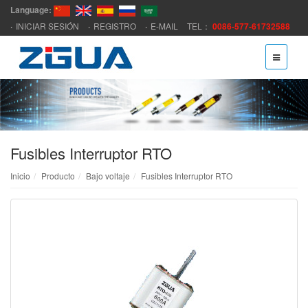
Language:
INICIAR SESIÓN
REGISTRO
E-MAIL
TEL：
0086-577-61732588
Fusibles Interruptor RTO
Inicio
Producto
Bajo voltaje
Fusibles Interruptor RTO