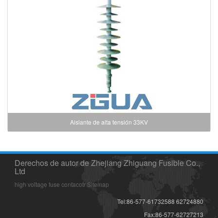
Aislante de alta tensión 33KV
Derechos de autor de Zhejiang Zhiguang Fusible Co.,
Ltd
high voltage fuse
contacotr
Sitemap
Tel:86-577-61732588 62724880
Fax:86-577-62727213