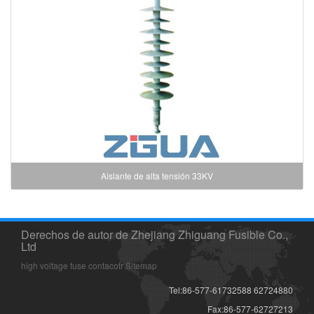
Aislante de alta tensión 33KV
Derechos de autor de Zhejiang Zhiguang Fusible Co.,
Ltd
high voltage fuse
contacotr
Sitemap
Tel:86-577-61732588 62724880
Fax:86-577-62727213