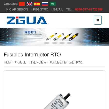
Language:
INICIAR SESIÓN
REGISTRO
E-MAIL
TEL：
0086-577-61732588
Fusibles Interruptor RTO
Inicio
Producto
Bajo voltaje
Fusibles Interruptor RTO