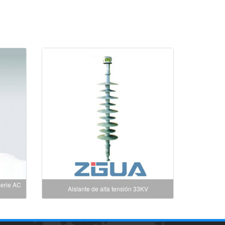
serie AC
Aislante de alta tensión 33KV