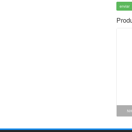
enviar
Prod
NH 