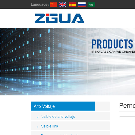
Language:
Perno
Alto Voltaje
fusible de alto voltaje
fusible link