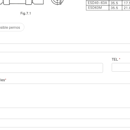
sible pernos
TEL
*
lles
*
*