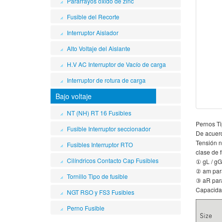
Pararrayos óxido de zinc
Fusible del Recorte
Interruptor Aislador
Alto Voltaje del Aislante
H.V AC Interruptor de Vacío de carga
Interruptor de rotura de carga
Bajo voltaje
NT (NH) RT 16 Fusibles
Pernos Ti
Fusible Interruptor seccionador
De acuerd
Tensión 
Fusibles Interruptor RTO
clase de 
Cilíndricos Contacto Cap Fusibles
① gL / gG
② am para
Tornillo Tipo de fusible
③ aR para
Capacida
NGT RSO y FS3 Fusibles
Perno Fusible