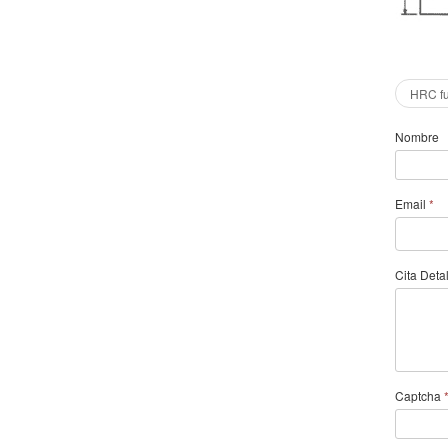
HRC fu
Nombre
Email
*
Cita Deta
Captcha