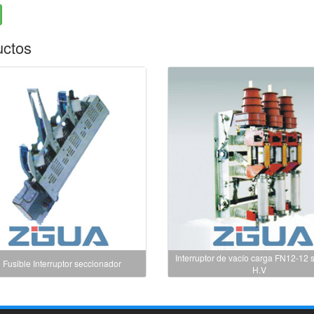
uctos
Interruptor de vacío carga FN12-12 
Fusible Interruptor seccionador
H.V