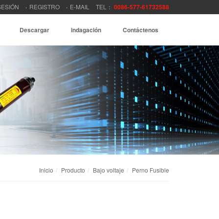
SESIÓN
REGISTRO
E-MAIL
TEL：
0086-577-61732588
Descargar
indagación
Contáctenos
Inicio
Producto
Bajo voltaje
Perno Fusible